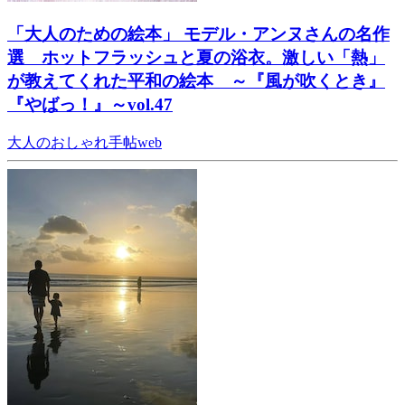
「大人のための絵本」 モデル・アンヌさんの名作
選 ホットフラッシュと夏の浴衣。激しい「熱」
が教えてくれた平和の絵本 ～『風が吹くとき』
『やばっ！』～vol.47
大人のおしゃれ手帖web