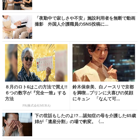
「夜勤中で寂しさや不安」施設利用者を無断で動画
撮影 外国人介護職員のSNS投稿に...
８月のロト6はこの方法で買え!!
鈴木保奈美、白ノースリで京都
６つの数字が『完全一致』する
を満喫...プリンに大喜びの笑顔
方法
にキュン 「なんて可...
PR(株式会社MURA)
下の世話もしたのよ!?…認知症の母を介護した65歳
姉が「遺産分割」の場で豹変。〈...