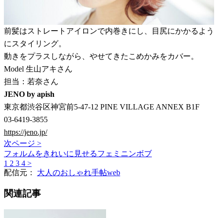
前髪はストレートアイロンで内巻きにし、目尻にかかるよう
にスタイリング。
動きをプラスしながら、やせてきたこめかみをカバー。
Model 生山アキさん
担当：若奈さん
JENO by apish
東京都渋谷区神宮前5-47-12 PINE VILLAGE ANNEX B1F
03-6419-3855
https://jeno.jp/
次ページ >
フォルムをきれいに見せるフェミニンボブ
1
2
3
4
>
配信元：
大人のおしゃれ手帖web
関連記事