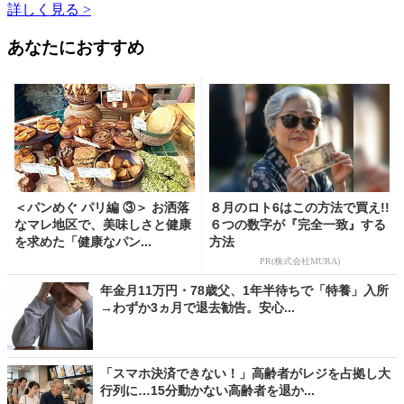
詳しく見る >
あなたにおすすめ
＜パンめぐ パリ編 ③＞ お洒落
８月のロト6はこの方法で買え!!
なマレ地区で、美味しさと健康
６つの数字が『完全一致』する
を求めた「健康なパン...
方法
PR(株式会社MURA)
年金月11万円・78歳父、1年半待ちで「特養」入所
→わずか3ヵ月で退去勧告。安心...
「スマホ決済できない！」高齢者がレジを占拠し大
行列に…15分動かない高齢者を退か...