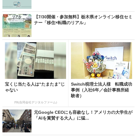
【7/30開催・参加無料】栃木県オンライン移住セミ
ナー「移住×転職のリアル」
宝くじ当たる人は“たまたま”じ
Switch税理士法人様 転職成功
ゃない
事例（入社6年／会計事務所経
験者）
PR(合同会社デジタルファーム)
元Google CEOにも容赦なし！アメリカの大学生が
「AIを賞賛する大人」に猛...