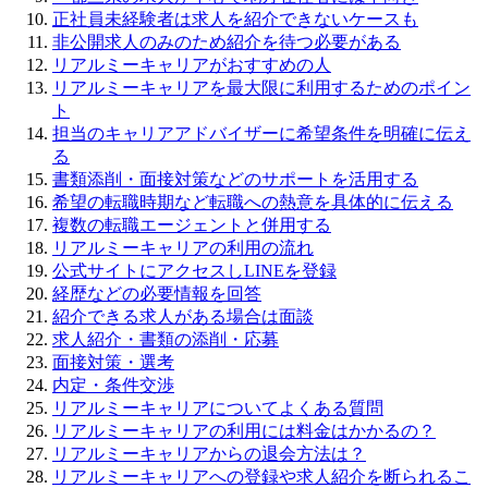
正社員未経験者は求人を紹介できないケースも
非公開求人のみのため紹介を待つ必要がある
リアルミーキャリアがおすすめの人
リアルミーキャリアを最大限に利用するためのポイン
ト
担当のキャリアアドバイザーに希望条件を明確に伝え
る
書類添削・面接対策などのサポートを活用する
希望の転職時期など転職への熱意を具体的に伝える
複数の転職エージェントと併用する
リアルミーキャリアの利用の流れ
公式サイトにアクセスしLINEを登録
経歴などの必要情報を回答
紹介できる求人がある場合は面談
求人紹介・書類の添削・応募
面接対策・選考
内定・条件交渉
リアルミーキャリアについてよくある質問
リアルミーキャリアの利用には料金はかかるの？
リアルミーキャリアからの退会方法は？
リアルミーキャリアへの登録や求人紹介を断られるこ