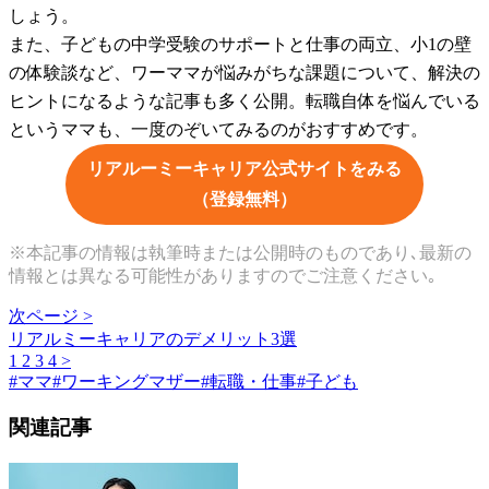
しょう。
また、子どもの中学受験のサポートと仕事の両立、小1の壁
の体験談など、ワーママが悩みがちな課題について、解決の
ヒントになるような記事も多く公開。転職自体を悩んでいる
というママも、一度のぞいてみるのがおすすめです。
リアルーミーキャリア公式サイトをみる
（登録無料）
※本記事の情報は執筆時または公開時のものであり､最新の
情報とは異なる可能性がありますのでご注意ください｡
次ページ >
リアルミーキャリアのデメリット3選
1
2
3
4
>
#
ママ
#
ワーキングマザー
#
転職・仕事
#
子ども
関連記事