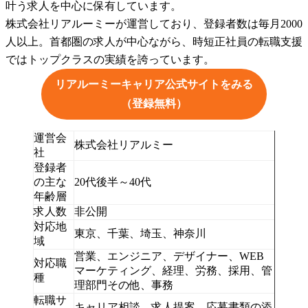
叶う求人を中心に保有しています。
株式会社リアルーミーが運営しており、登録者数は毎月2000
人以上。首都圏の求人が中心ながら、時短正社員の転職支援
ではトップクラスの実績を誇っています。
リアルーミーキャリア公式サイトをみる
（登録無料）
運営会
株式会社リアルミー
社
登録者
の主な
20代後半～40代
年齢層
求人数
非公開
対応地
東京、千葉、埼玉、神奈川
域
営業、エンジニア、デザイナー、WEB
対応職
マーケティング、経理、労務、採用、管
種
理部門その他、事務
転職サ
キャリア相談、求人提案、応募書類の添