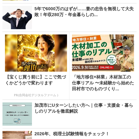
5年で6000万のはずが……妻の忠告を無視して大失
敗！年収280万・年金暮らしの...
【宝くじ買う前に】ここで気づ
「地方移住×林業」木材加工の
くかどうかで変わります
仕事リアル 〜未経験から始めた
田村市でのものづくり...
PR(合同会社デジタルファーム )
加茂市にUターンしたい方へ｜仕事・支援金・暮ら
しのリアルを徹底解説
2026年、税理士試験情報をチェック！