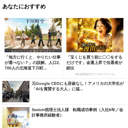
あなたにおすすめ
「地方に行くと、やりたい仕事
「宝くじを買う前に〇〇をする
が選べない？」の誤解。人口2,
だけです」金運上昇で当選者が
700人の北海道下川町...
続出
PR(合同会社デジタルファーム)
元Google CEOにも容赦なし！アメリカの大学生が
「AIを賞賛する大人」に猛...
Switch税理士法人様 転職成功事例（入社6年／会
計事務所経験者）