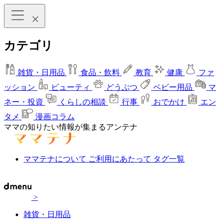
カテゴリ
雑貨・日用品
食品・飲料
教育
健康
ファ
ッション
ビューティ
どうぶつ
ベビー用品
マ
ネー・投資
くらしの相談
行事
おでかけ
エン
タメ
漫画コラム
ママの知りたい情報が集まるアンテナ
ママテナについて
ご利用にあたって
タグ一覧
>
雑貨・日用品