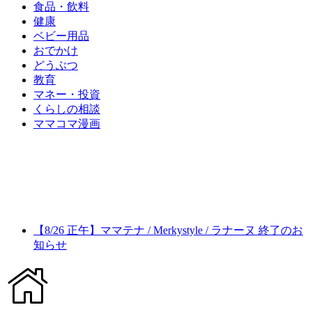
食品・飲料
健康
ベビー用品
おでかけ
どうぶつ
教育
マネー・投資
くらしの相談
ママコマ漫画
【8/26 正午】ママテナ / Merkystyle / ラナーヌ 終了のお
知らせ