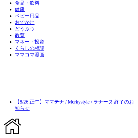
食品・飲料
健康
ベビー用品
おでかけ
どうぶつ
教育
マネー・投資
くらしの相談
ママコマ漫画
【8/26 正午】ママテナ / Merkystyle / ラナーヌ 終了のお
知らせ