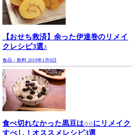
【おせち救済】余った伊達巻のリメイ
クレシピ3選♪
食品・飲料
2019年1月6日
食べ切れなかった黒豆は○○にリメイク
すべし！オススメレシピ3選