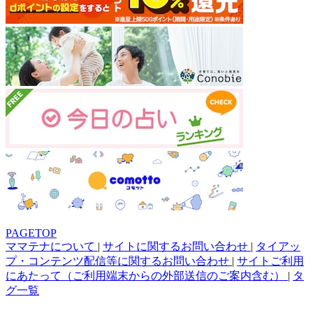
PAGETOP
ママテナについて
|
サイトに関するお問い合わせ
|
タイアッ
プ・コンテンツ配信等に関するお問い合わせ
|
サイトご利用
にあたって（ご利用端末からの外部送信のご案内含む）
|
タ
グ一覧