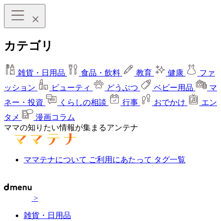
カテゴリ
雑貨・日用品
食品・飲料
教育
健康
ファ
ッション
ビューティ
どうぶつ
ベビー用品
マ
ネー・投資
くらしの相談
行事
おでかけ
エン
タメ
漫画コラム
ママの知りたい情報が集まるアンテナ
ママテナについて
ご利用にあたって
タグ一覧
>
雑貨・日用品