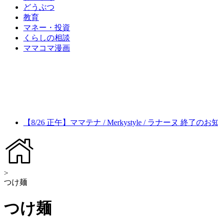
どうぶつ
教育
マネー・投資
くらしの相談
ママコマ漫画
【8/26 正午】ママテナ / Merkystyle / ラナーヌ 終了の
>
つけ麺
つけ麺