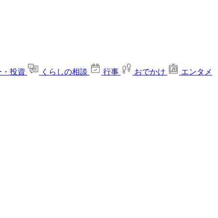
ー・投資
くらしの相談
行事
おでかけ
エンタメ