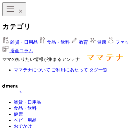
カテゴリ
雑貨・日用品
食品・飲料
教育
健康
ファ
漫画コラム
ママの知りたい情報が集まるアンテナ
ママテナについて
ご利用にあたって
タグ一覧
>
雑貨・日用品
食品・飲料
健康
ベビー用品
おでかけ