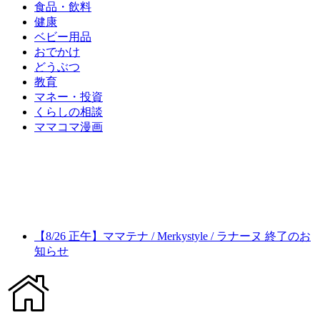
食品・飲料
健康
ベビー用品
おでかけ
どうぶつ
教育
マネー・投資
くらしの相談
ママコマ漫画
【8/26 正午】ママテナ / Merkystyle / ラナーヌ 終了のお
知らせ