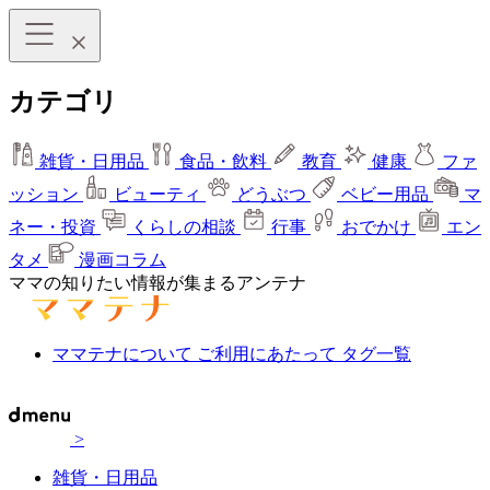
カテゴリ
雑貨・日用品
食品・飲料
教育
健康
ファ
ッション
ビューティ
どうぶつ
ベビー用品
マ
ネー・投資
くらしの相談
行事
おでかけ
エン
タメ
漫画コラム
ママの知りたい情報が集まるアンテナ
ママテナについて
ご利用にあたって
タグ一覧
>
雑貨・日用品