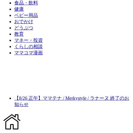
食品・飲料
健康
ベビー用品
おでかけ
どうぶつ
教育
マネー・投資
くらしの相談
ママコマ漫画
【8/26 正午】ママテナ / Merkystyle / ラナーヌ 終了のお
知らせ