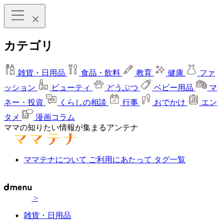
カテゴリ
雑貨・日用品
食品・飲料
教育
健康
ファ
ッション
ビューティ
どうぶつ
ベビー用品
マ
ネー・投資
くらしの相談
行事
おでかけ
エン
タメ
漫画コラム
ママの知りたい情報が集まるアンテナ
ママテナについて
ご利用にあたって
タグ一覧
>
雑貨・日用品