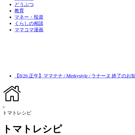
どうぶつ
教育
マネー・投資
くらしの相談
ママコマ漫画
【8/26 正午】ママテナ / Merkystyle / ラナーヌ 終了の
>
トマトレシピ
トマトレシピ