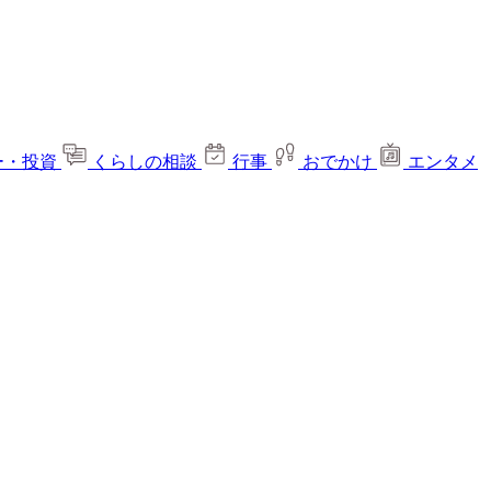
ー・投資
くらしの相談
行事
おでかけ
エンタメ