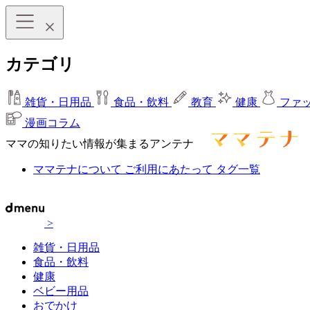
カテゴリ
雑貨・日用品
食品・飲料
教育
健康
ファ
漫画コラム
ママの知りたい情報が集まるアンテナ
ママテナについて
ご利用にあたって
タグ一覧
>
雑貨・日用品
食品・飲料
健康
ベビー用品
おでかけ