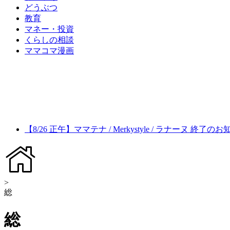
どうぶつ
教育
マネー・投資
くらしの相談
ママコマ漫画
【8/26 正午】ママテナ / Merkystyle / ラナーヌ 終了の
>
総
総