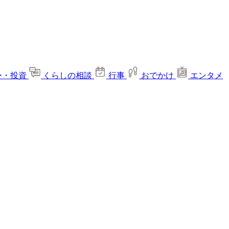
ー・投資
くらしの相談
行事
おでかけ
エンタメ