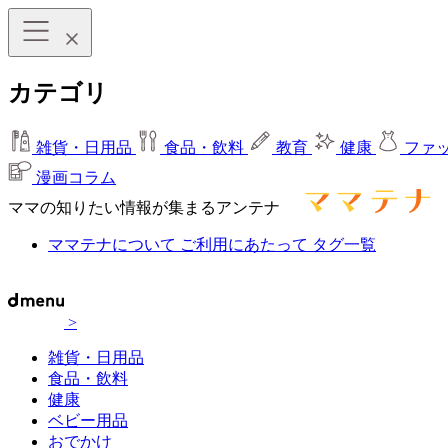
カテゴリ
雑貨・日用品
食品・飲料
教育
健康
ファ
漫画コラム
ママの知りたい情報が集まるアンテナ
ママテナについて
ご利用にあたって
タグ一覧
>
雑貨・日用品
食品・飲料
健康
ベビー用品
おでかけ