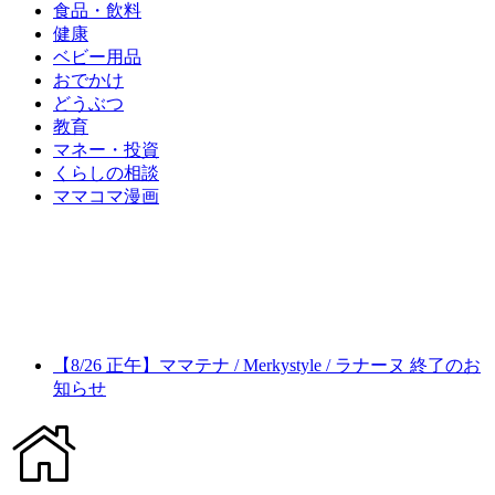
食品・飲料
健康
ベビー用品
おでかけ
どうぶつ
教育
マネー・投資
くらしの相談
ママコマ漫画
【8/26 正午】ママテナ / Merkystyle / ラナーヌ 終了のお
知らせ