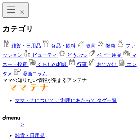
カテゴリ
雑貨・日用品
食品・飲料
教育
健康
ファ
ッション
ビューティ
どうぶつ
ベビー用品
マ
ネー・投資
くらしの相談
行事
おでかけ
エン
タメ
漫画コラム
ママの知りたい情報が集まるアンテナ
ママテナについて
ご利用にあたって
タグ一覧
>
雑貨・日用品