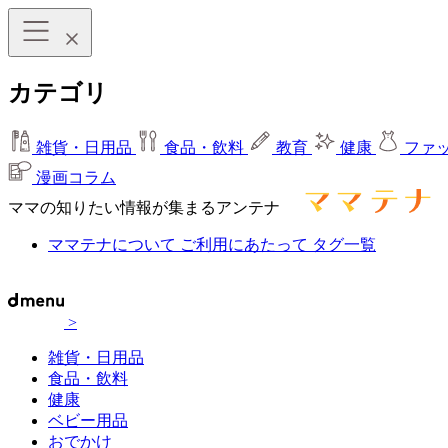
カテゴリ
雑貨・日用品
食品・飲料
教育
健康
ファ
漫画コラム
ママの知りたい情報が集まるアンテナ
ママテナについて
ご利用にあたって
タグ一覧
>
雑貨・日用品
食品・飲料
健康
ベビー用品
おでかけ