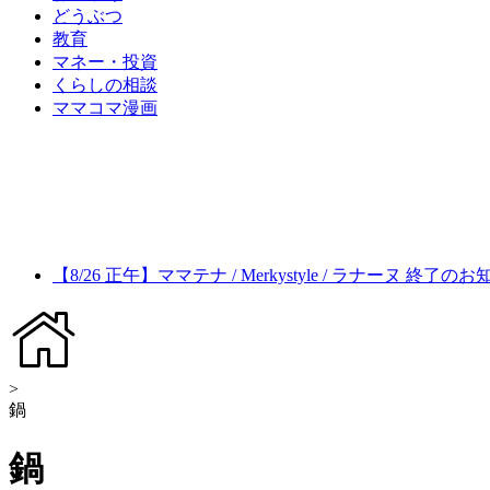
どうぶつ
教育
マネー・投資
くらしの相談
ママコマ漫画
【8/26 正午】ママテナ / Merkystyle / ラナーヌ 終了の
>
鍋
鍋