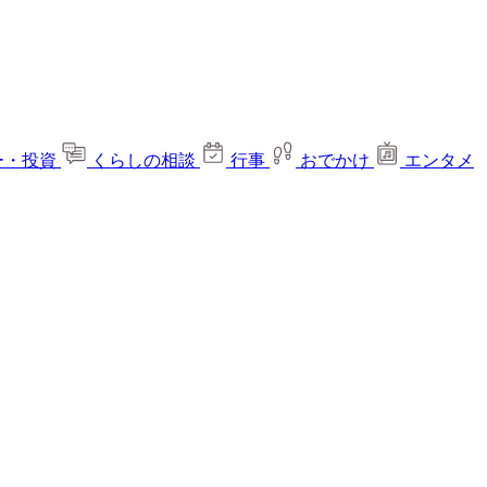
ー・投資
くらしの相談
行事
おでかけ
エンタメ