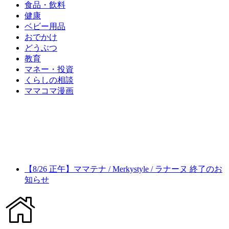
食品・飲料
健康
ベビー用品
おでかけ
どうぶつ
教育
マネー・投資
くらしの相談
ママコマ漫画
【8/26 正午】ママテナ / Merkystyle / ラナーヌ 終了のお
知らせ