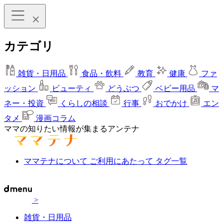
カテゴリ
雑貨・日用品
食品・飲料
教育
健康
ファ
ッション
ビューティ
どうぶつ
ベビー用品
マ
ネー・投資
くらしの相談
行事
おでかけ
エン
タメ
漫画コラム
ママの知りたい情報が集まるアンテナ
ママテナについて
ご利用にあたって
タグ一覧
>
雑貨・日用品