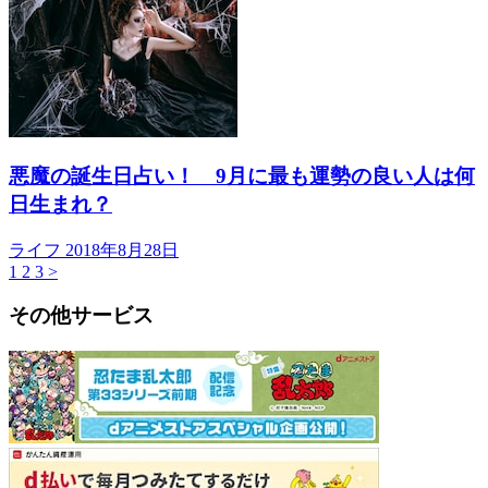
悪魔の誕生日占い！ 9月に最も運勢の良い人は何
日生まれ？
ライフ
2018年8月28日
1
2
3
>
その他サービス