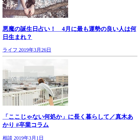
悪魔の誕生日占い！ 4月に最も運勢の良い人は何
日生まれ？
ライフ
2019年3月26日
「ここじゃない何処か」に長く暮らして／真木あ
かり #卒業コラム
相談
2019年3月1日