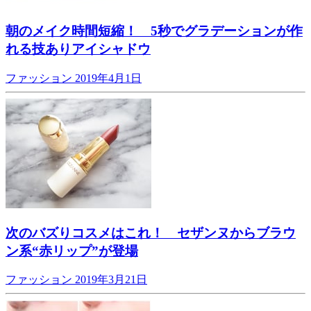
朝のメイク時間短縮！ 5秒でグラデーションが作
れる技ありアイシャドウ
ファッション
2019年4月1日
次のバズりコスメはこれ！ セザンヌからブラウ
ン系“赤リップ”が登場
ファッション
2019年3月21日