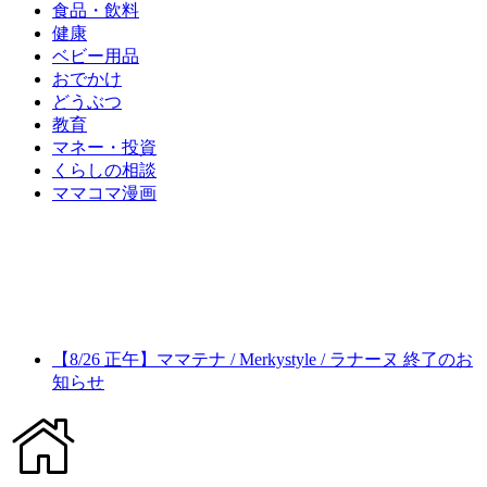
食品・飲料
健康
ベビー用品
おでかけ
どうぶつ
教育
マネー・投資
くらしの相談
ママコマ漫画
【8/26 正午】ママテナ / Merkystyle / ラナーヌ 終了のお
知らせ