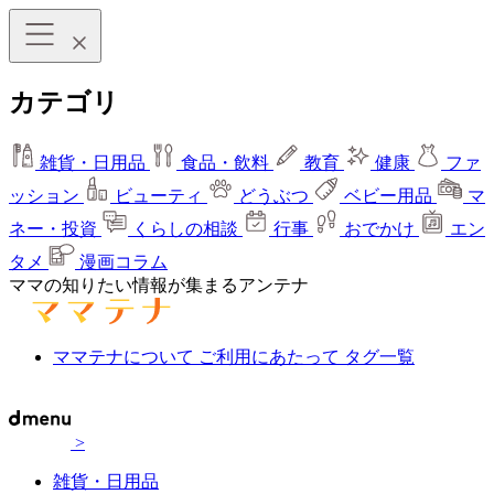
カテゴリ
雑貨・日用品
食品・飲料
教育
健康
ファ
ッション
ビューティ
どうぶつ
ベビー用品
マ
ネー・投資
くらしの相談
行事
おでかけ
エン
タメ
漫画コラム
ママの知りたい情報が集まるアンテナ
ママテナについて
ご利用にあたって
タグ一覧
>
雑貨・日用品