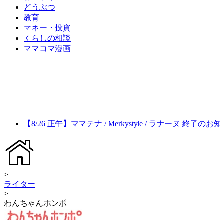
どうぶつ
教育
マネー・投資
くらしの相談
ママコマ漫画
【8/26 正午】ママテナ / Merkystyle / ラナーヌ 終了の
>
ライター
>
わんちゃんホンポ