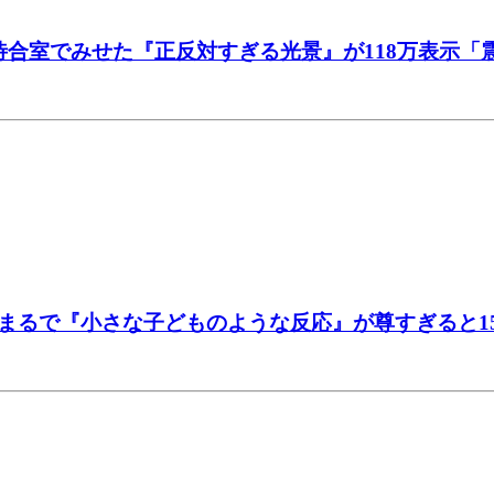
待合室でみせた『正反対すぎる光景』が118万表示「
まるで『小さな子どものような反応』が尊すぎると1