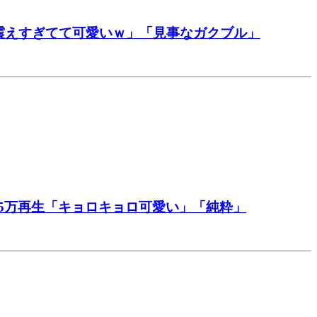
震えすぎてて可愛いｗ」「見事なガクブル」
5万再生「キョロキョロ可愛い」「純粋」