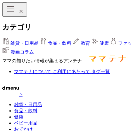
カテゴリ
雑貨・日用品
食品・飲料
教育
健康
ファ
漫画コラム
ママの知りたい情報が集まるアンテナ
ママテナについて
ご利用にあたって
タグ一覧
>
雑貨・日用品
食品・飲料
健康
ベビー用品
おでかけ