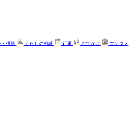
ー・投資
くらしの相談
行事
おでかけ
エンタメ