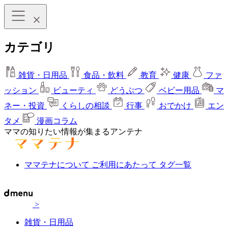
カテゴリ
雑貨・日用品
食品・飲料
教育
健康
ファ
ッション
ビューティ
どうぶつ
ベビー用品
マ
ネー・投資
くらしの相談
行事
おでかけ
エン
タメ
漫画コラム
ママの知りたい情報が集まるアンテナ
ママテナについて
ご利用にあたって
タグ一覧
>
雑貨・日用品