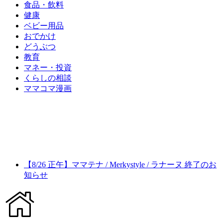
食品・飲料
健康
ベビー用品
おでかけ
どうぶつ
教育
マネー・投資
くらしの相談
ママコマ漫画
【8/26 正午】ママテナ / Merkystyle / ラナーヌ 終了のお
知らせ