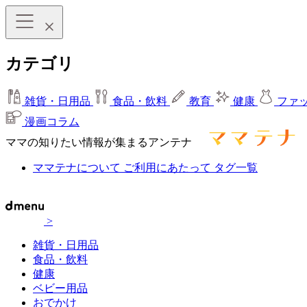
カテゴリ
雑貨・日用品
食品・飲料
教育
健康
ファ
漫画コラム
ママの知りたい情報が集まるアンテナ
ママテナについて
ご利用にあたって
タグ一覧
>
雑貨・日用品
食品・飲料
健康
ベビー用品
おでかけ