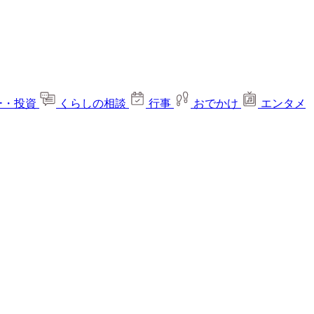
ー・投資
くらしの相談
行事
おでかけ
エンタメ