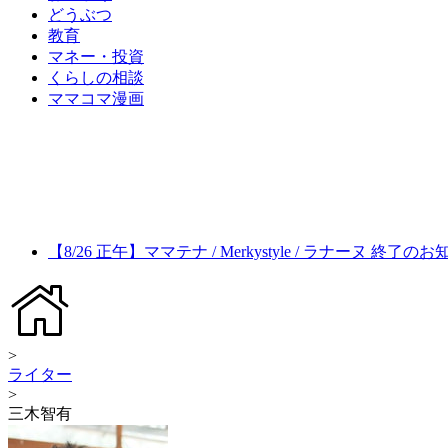
どうぶつ
教育
マネー・投資
くらしの相談
ママコマ漫画
【8/26 正午】ママテナ / Merkystyle / ラナーヌ 終了の
>
ライター
>
三木智有