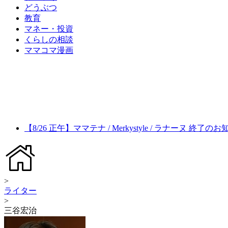
どうぶつ
教育
マネー・投資
くらしの相談
ママコマ漫画
【8/26 正午】ママテナ / Merkystyle / ラナーヌ 終了の
>
ライター
>
三谷宏治