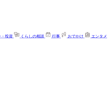
ー・投資
くらしの相談
行事
おでかけ
エンタメ