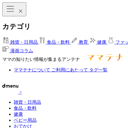
カテゴリ
雑貨・日用品
食品・飲料
教育
健康
ファ
漫画コラム
ママの知りたい情報が集まるアンテナ
ママテナについて
ご利用にあたって
タグ一覧
>
雑貨・日用品
食品・飲料
健康
ベビー用品
おでかけ