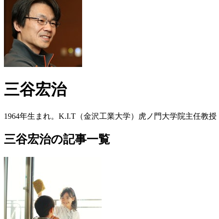
三谷宏治
1964年生まれ。K.I.T（金沢工業大学）虎ノ門大学院主
三谷宏治の記事一覧