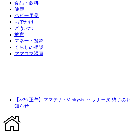
食品・飲料
健康
ベビー用品
おでかけ
どうぶつ
教育
マネー・投資
くらしの相談
ママコマ漫画
【8/26 正午】ママテナ / Merkystyle / ラナーヌ 終了のお
知らせ