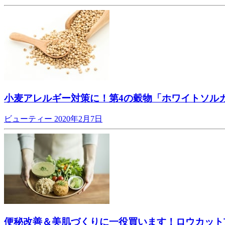
小麦アレルギー対策に！第4の穀物「ホワイトソル
ビューティー
2020年2月7日
便秘改善＆美肌づくりに一役買います！ロウカット