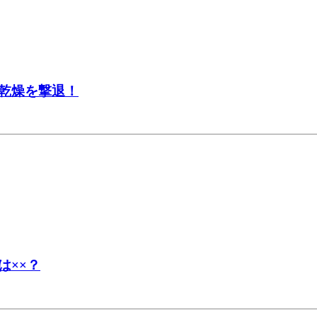
乾燥を撃退！
は××？