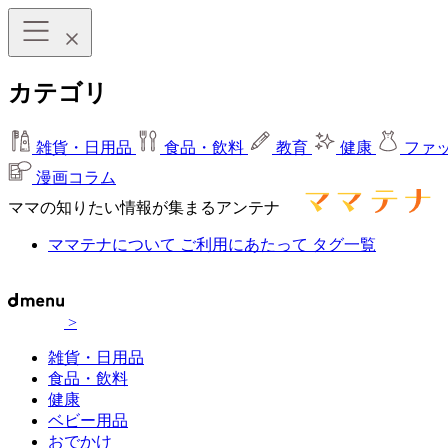
カテゴリ
雑貨・日用品
食品・飲料
教育
健康
ファ
漫画コラム
ママの知りたい情報が集まるアンテナ
ママテナについて
ご利用にあたって
タグ一覧
>
雑貨・日用品
食品・飲料
健康
ベビー用品
おでかけ