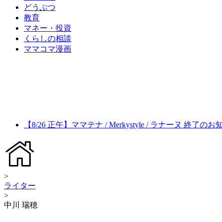
どうぶつ
教育
マネー・投資
くらしの相談
ママコマ漫画
【8/26 正午】ママテナ / Merkystyle / ラナーヌ 終了の
>
ライター
>
中川 瑞穂