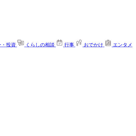
ー・投資
くらしの相談
行事
おでかけ
エンタメ