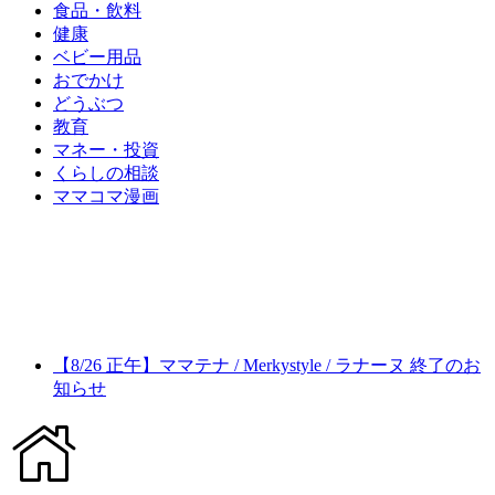
食品・飲料
健康
ベビー用品
おでかけ
どうぶつ
教育
マネー・投資
くらしの相談
ママコマ漫画
【8/26 正午】ママテナ / Merkystyle / ラナーヌ 終了のお
知らせ