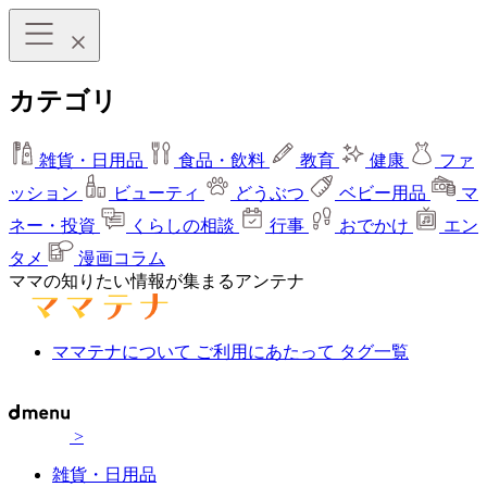
カテゴリ
雑貨・日用品
食品・飲料
教育
健康
ファ
ッション
ビューティ
どうぶつ
ベビー用品
マ
ネー・投資
くらしの相談
行事
おでかけ
エン
タメ
漫画コラム
ママの知りたい情報が集まるアンテナ
ママテナについて
ご利用にあたって
タグ一覧
>
雑貨・日用品