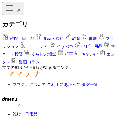
カテゴリ
雑貨・日用品
食品・飲料
教育
健康
ファ
ッション
ビューティ
どうぶつ
ベビー用品
マ
ネー・投資
くらしの相談
行事
おでかけ
エン
タメ
漫画コラム
ママの知りたい情報が集まるアンテナ
ママテナについて
ご利用にあたって
タグ一覧
>
雑貨・日用品