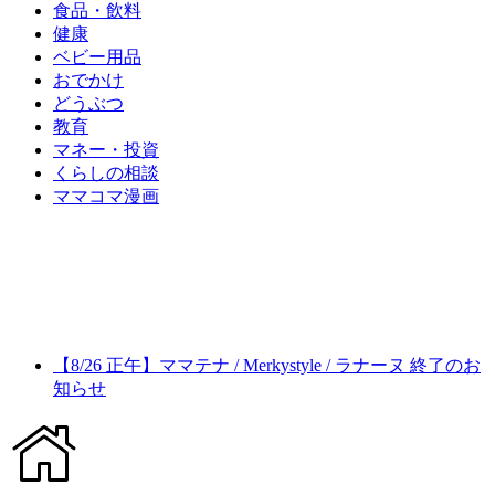
食品・飲料
健康
ベビー用品
おでかけ
どうぶつ
教育
マネー・投資
くらしの相談
ママコマ漫画
【8/26 正午】ママテナ / Merkystyle / ラナーヌ 終了のお
知らせ