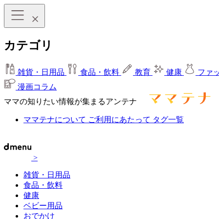
カテゴリ
雑貨・日用品
食品・飲料
教育
健康
ファ
漫画コラム
ママの知りたい情報が集まるアンテナ
ママテナについて
ご利用にあたって
タグ一覧
>
雑貨・日用品
食品・飲料
健康
ベビー用品
おでかけ