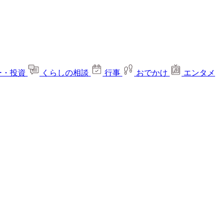
ー・投資
くらしの相談
行事
おでかけ
エンタメ