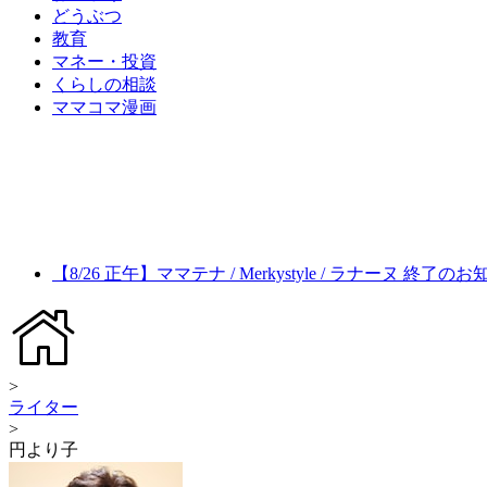
どうぶつ
教育
マネー・投資
くらしの相談
ママコマ漫画
【8/26 正午】ママテナ / Merkystyle / ラナーヌ 終了の
>
ライター
>
円より子