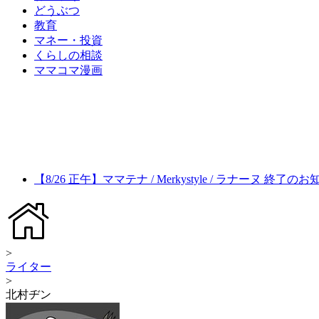
どうぶつ
教育
マネー・投資
くらしの相談
ママコマ漫画
【8/26 正午】ママテナ / Merkystyle / ラナーヌ 終了の
>
ライター
>
北村ヂン