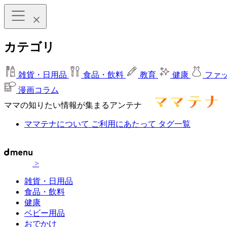
カテゴリ
雑貨・日用品
食品・飲料
教育
健康
ファ
漫画コラム
ママの知りたい情報が集まるアンテナ
ママテナについて
ご利用にあたって
タグ一覧
>
雑貨・日用品
食品・飲料
健康
ベビー用品
おでかけ