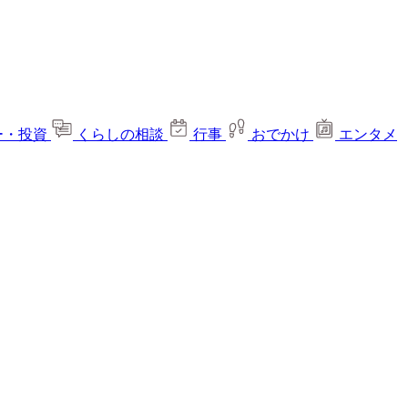
ー・投資
くらしの相談
行事
おでかけ
エンタメ