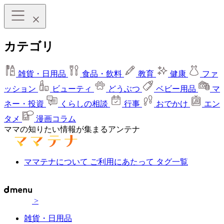
カテゴリ
雑貨・日用品
食品・飲料
教育
健康
ファ
ッション
ビューティ
どうぶつ
ベビー用品
マ
ネー・投資
くらしの相談
行事
おでかけ
エン
タメ
漫画コラム
ママの知りたい情報が集まるアンテナ
ママテナについて
ご利用にあたって
タグ一覧
>
雑貨・日用品