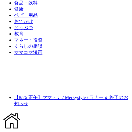
食品・飲料
健康
ベビー用品
おでかけ
どうぶつ
教育
マネー・投資
くらしの相談
ママコマ漫画
【8/26 正午】ママテナ / Merkystyle / ラナーヌ 終了のお
知らせ