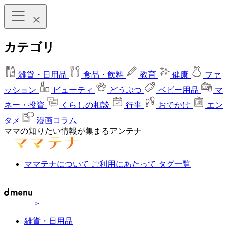
カテゴリ
雑貨・日用品
食品・飲料
教育
健康
ファ
ッション
ビューティ
どうぶつ
ベビー用品
マ
ネー・投資
くらしの相談
行事
おでかけ
エン
タメ
漫画コラム
ママの知りたい情報が集まるアンテナ
ママテナについて
ご利用にあたって
タグ一覧
>
雑貨・日用品