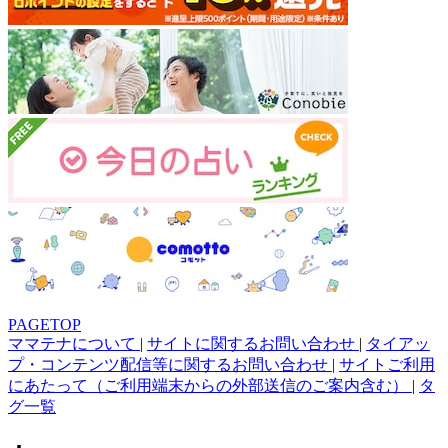
PAGETOP
ママテナについて
|
サイトに関するお問い合わせ
|
タイアッ
プ・コンテンツ配信等に関するお問い合わせ
|
サイトご利用
にあたって（ご利用端末からの外部送信のご案内含む）
|
タ
グ一覧