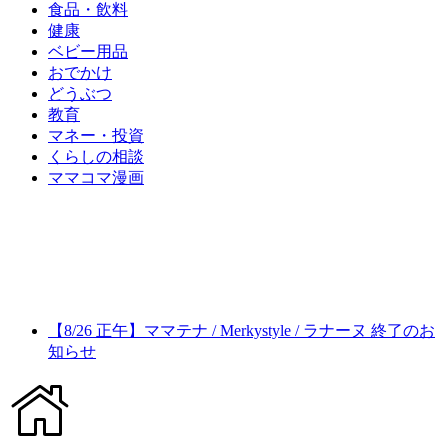
食品・飲料
健康
ベビー用品
おでかけ
どうぶつ
教育
マネー・投資
くらしの相談
ママコマ漫画
【8/26 正午】ママテナ / Merkystyle / ラナーヌ 終了のお
知らせ