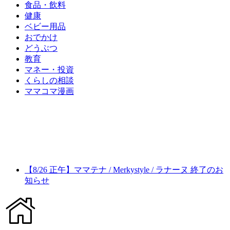
食品・飲料
健康
ベビー用品
おでかけ
どうぶつ
教育
マネー・投資
くらしの相談
ママコマ漫画
【8/26 正午】ママテナ / Merkystyle / ラナーヌ 終了のお
知らせ