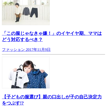
「この服じゃなきゃ嫌！」のイヤイヤ期、ママは
どう対応するべき？
ファッション
2017年11月9日
【子どもの服選び】親の口出しが子の自己決定力
をつぶす!?