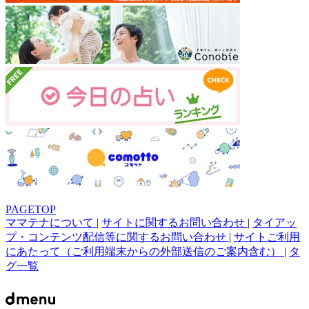
PAGETOP
ママテナについて
|
サイトに関するお問い合わせ
|
タイアッ
プ・コンテンツ配信等に関するお問い合わせ
|
サイトご利用
にあたって（ご利用端末からの外部送信のご案内含む）
|
タ
グ一覧