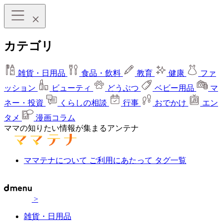
カテゴリ
雑貨・日用品
食品・飲料
教育
健康
ファ
ッション
ビューティ
どうぶつ
ベビー用品
マ
ネー・投資
くらしの相談
行事
おでかけ
エン
タメ
漫画コラム
ママの知りたい情報が集まるアンテナ
ママテナについて
ご利用にあたって
タグ一覧
>
雑貨・日用品