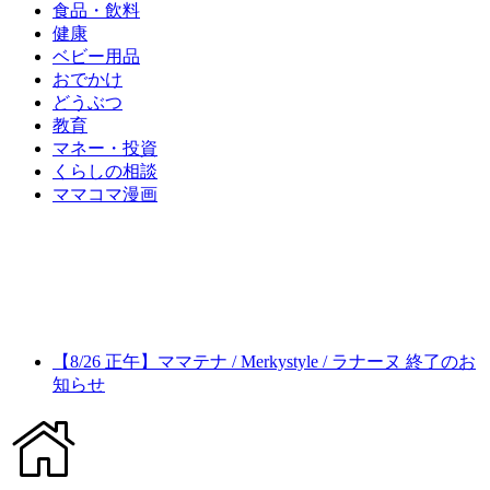
食品・飲料
健康
ベビー用品
おでかけ
どうぶつ
教育
マネー・投資
くらしの相談
ママコマ漫画
【8/26 正午】ママテナ / Merkystyle / ラナーヌ 終了のお
知らせ