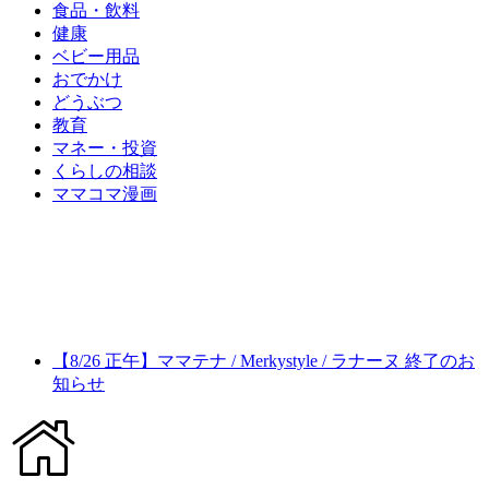
食品・飲料
健康
ベビー用品
おでかけ
どうぶつ
教育
マネー・投資
くらしの相談
ママコマ漫画
【8/26 正午】ママテナ / Merkystyle / ラナーヌ 終了のお
知らせ