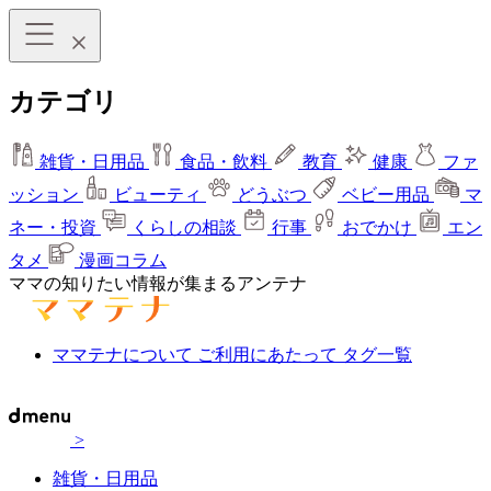
カテゴリ
雑貨・日用品
食品・飲料
教育
健康
ファ
ッション
ビューティ
どうぶつ
ベビー用品
マ
ネー・投資
くらしの相談
行事
おでかけ
エン
タメ
漫画コラム
ママの知りたい情報が集まるアンテナ
ママテナについて
ご利用にあたって
タグ一覧
>
雑貨・日用品