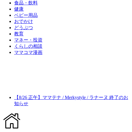
食品・飲料
健康
ベビー用品
おでかけ
どうぶつ
教育
マネー・投資
くらしの相談
ママコマ漫画
【8/26 正午】ママテナ / Merkystyle / ラナーヌ 終了のお
知らせ