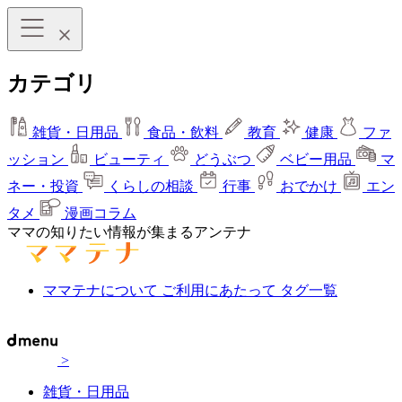
カテゴリ
雑貨・日用品
食品・飲料
教育
健康
ファ
ッション
ビューティ
どうぶつ
ベビー用品
マ
ネー・投資
くらしの相談
行事
おでかけ
エン
タメ
漫画コラム
ママの知りたい情報が集まるアンテナ
ママテナについて
ご利用にあたって
タグ一覧
>
雑貨・日用品