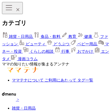
カテゴリ
雑貨・日用品
食品・飲料
教育
健康
ファ
ッション
ビューティ
どうぶつ
ベビー用品
マ
ネー・投資
くらしの相談
行事
おでかけ
エン
タメ
漫画コラム
ママの知りたい情報が集まるアンテナ
ママテナについて
ご利用にあたって
タグ一覧
>
雑貨・日用品