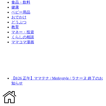
食品・飲料
健康
ベビー用品
おでかけ
どうぶつ
教育
マネー・投資
くらしの相談
ママコマ漫画
【8/26 正午】ママテナ / Merkystyle / ラナーヌ 終了のお
知らせ