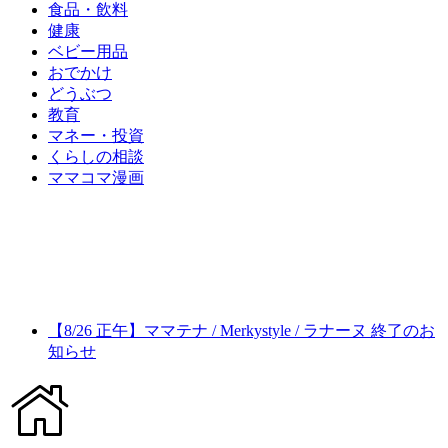
食品・飲料
健康
ベビー用品
おでかけ
どうぶつ
教育
マネー・投資
くらしの相談
ママコマ漫画
【8/26 正午】ママテナ / Merkystyle / ラナーヌ 終了のお
知らせ