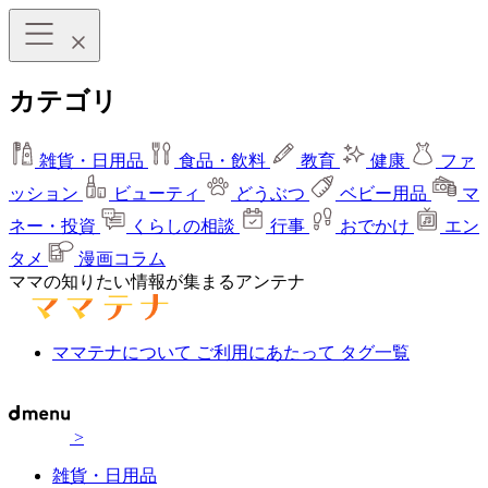
カテゴリ
雑貨・日用品
食品・飲料
教育
健康
ファ
ッション
ビューティ
どうぶつ
ベビー用品
マ
ネー・投資
くらしの相談
行事
おでかけ
エン
タメ
漫画コラム
ママの知りたい情報が集まるアンテナ
ママテナについて
ご利用にあたって
タグ一覧
>
雑貨・日用品