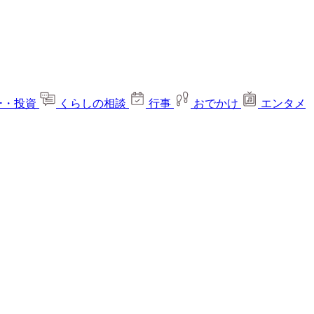
ー・投資
くらしの相談
行事
おでかけ
エンタメ