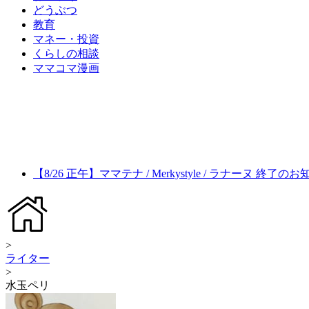
どうぶつ
教育
マネー・投資
くらしの相談
ママコマ漫画
【8/26 正午】ママテナ / Merkystyle / ラナーヌ 終了の
>
ライター
>
水玉ペリ