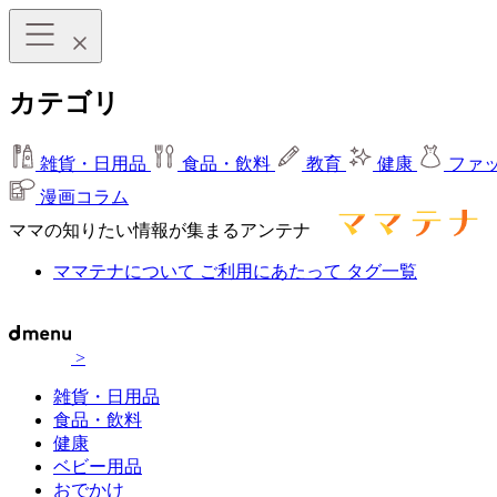
カテゴリ
雑貨・日用品
食品・飲料
教育
健康
ファ
漫画コラム
ママの知りたい情報が集まるアンテナ
ママテナについて
ご利用にあたって
タグ一覧
>
雑貨・日用品
食品・飲料
健康
ベビー用品
おでかけ