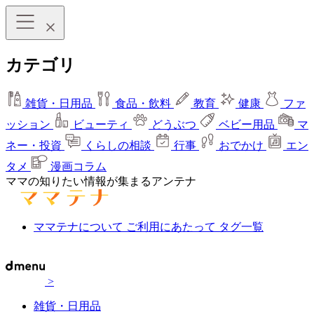
カテゴリ
雑貨・日用品
食品・飲料
教育
健康
ファ
ッション
ビューティ
どうぶつ
ベビー用品
マ
ネー・投資
くらしの相談
行事
おでかけ
エン
タメ
漫画コラム
ママの知りたい情報が集まるアンテナ
ママテナについて
ご利用にあたって
タグ一覧
>
雑貨・日用品