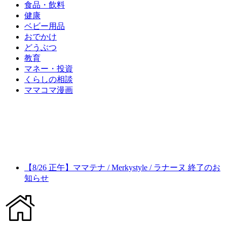
食品・飲料
健康
ベビー用品
おでかけ
どうぶつ
教育
マネー・投資
くらしの相談
ママコマ漫画
【8/26 正午】ママテナ / Merkystyle / ラナーヌ 終了のお
知らせ