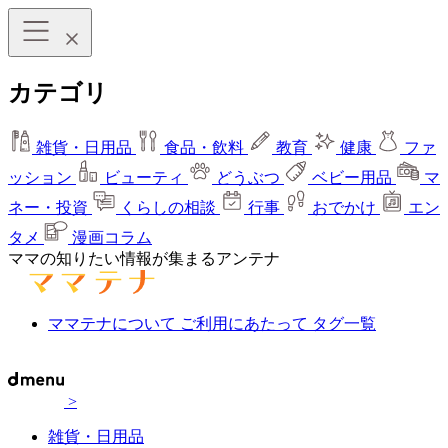
カテゴリ
雑貨・日用品
食品・飲料
教育
健康
ファ
ッション
ビューティ
どうぶつ
ベビー用品
マ
ネー・投資
くらしの相談
行事
おでかけ
エン
タメ
漫画コラム
ママの知りたい情報が集まるアンテナ
ママテナについて
ご利用にあたって
タグ一覧
>
雑貨・日用品