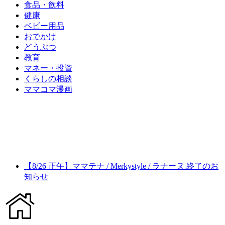
食品・飲料
健康
ベビー用品
おでかけ
どうぶつ
教育
マネー・投資
くらしの相談
ママコマ漫画
【8/26 正午】ママテナ / Merkystyle / ラナーヌ 終了のお
知らせ