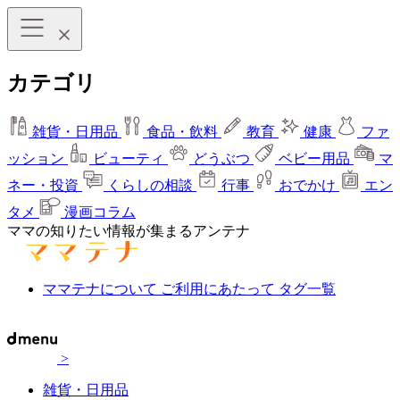
カテゴリ
雑貨・日用品
食品・飲料
教育
健康
ファ
ッション
ビューティ
どうぶつ
ベビー用品
マ
ネー・投資
くらしの相談
行事
おでかけ
エン
タメ
漫画コラム
ママの知りたい情報が集まるアンテナ
ママテナについて
ご利用にあたって
タグ一覧
>
雑貨・日用品