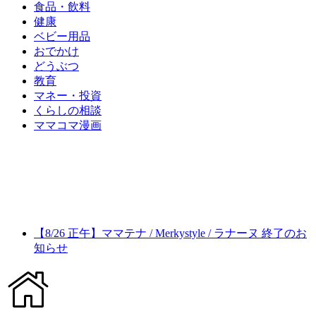
食品・飲料
健康
ベビー用品
おでかけ
どうぶつ
教育
マネー・投資
くらしの相談
ママコマ漫画
【8/26 正午】ママテナ / Merkystyle / ラナーヌ 終了のお
知らせ