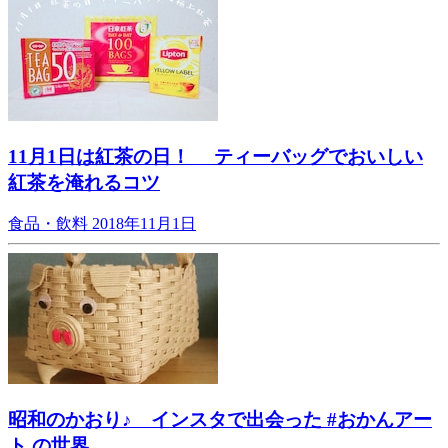
11月1日は紅茶の日！ ティーバッグでおいしい
紅茶を淹れるコツ
食品・飲料
2018年11月1日
昭和のかおり♪ インスタで出会った #おかんアー
ト の世界