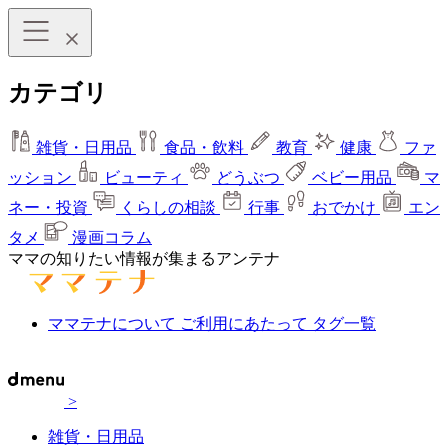
カテゴリ
雑貨・日用品
食品・飲料
教育
健康
ファ
ッション
ビューティ
どうぶつ
ベビー用品
マ
ネー・投資
くらしの相談
行事
おでかけ
エン
タメ
漫画コラム
ママの知りたい情報が集まるアンテナ
ママテナについて
ご利用にあたって
タグ一覧
>
雑貨・日用品