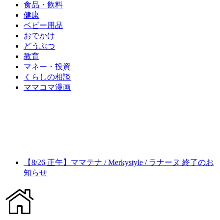
食品・飲料
健康
ベビー用品
おでかけ
どうぶつ
教育
マネー・投資
くらしの相談
ママコマ漫画
【8/26 正午】ママテナ / Merkystyle / ラナーヌ 終了のお
知らせ