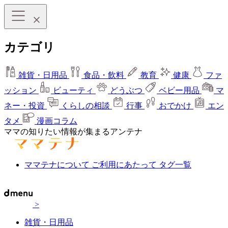
カテゴリ
雑貨・日用品
食品・飲料
教育
健康
ファ
ッション
ビューティ
どうぶつ
ベビー用品
マ
ネー・投資
くらしの相談
行事
おでかけ
エン
タメ
漫画コラム
ママの知りたい情報が集まるアンテナ
ママテナについて
ご利用にあたって
タグ一覧
>
雑貨・日用品