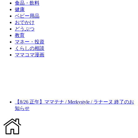
食品・飲料
健康
ベビー用品
おでかけ
どうぶつ
教育
マネー・投資
くらしの相談
ママコマ漫画
【8/26 正午】ママテナ / Merkystyle / ラナーヌ 終了のお
知らせ