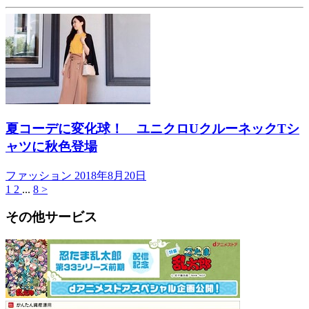
夏コーデに変化球！ ユニクロUクルーネックTシ
ャツに秋色登場
ファッション
2018年8月20日
1
2
...
8
>
その他サービス