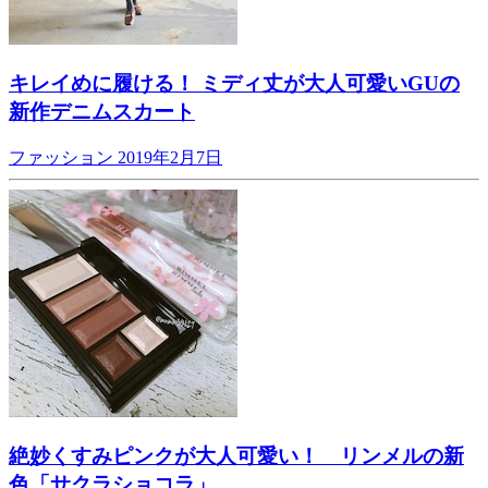
キレイめに履ける！ ミディ丈が大人可愛いGUの
新作デニムスカート
ファッション
2019年2月7日
絶妙くすみピンクが大人可愛い！ リンメルの新
色「サクラショコラ」