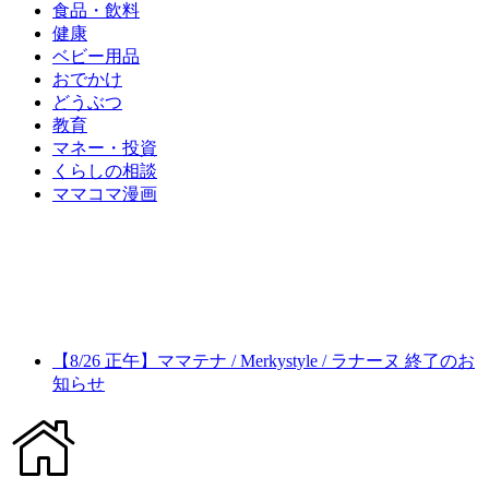
食品・飲料
健康
ベビー用品
おでかけ
どうぶつ
教育
マネー・投資
くらしの相談
ママコマ漫画
【8/26 正午】ママテナ / Merkystyle / ラナーヌ 終了のお
知らせ