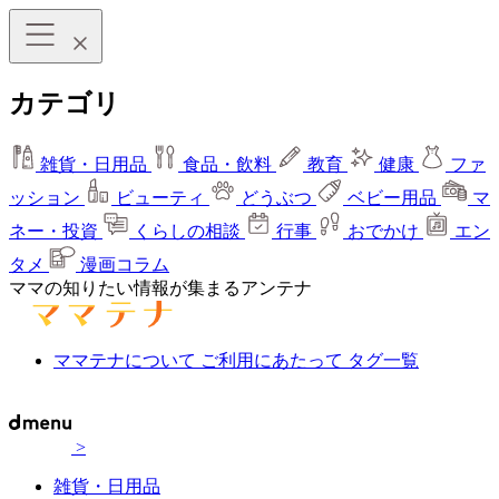
カテゴリ
雑貨・日用品
食品・飲料
教育
健康
ファ
ッション
ビューティ
どうぶつ
ベビー用品
マ
ネー・投資
くらしの相談
行事
おでかけ
エン
タメ
漫画コラム
ママの知りたい情報が集まるアンテナ
ママテナについて
ご利用にあたって
タグ一覧
>
雑貨・日用品