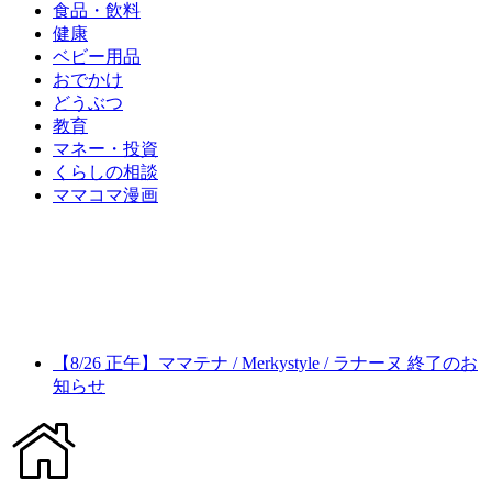
食品・飲料
健康
ベビー用品
おでかけ
どうぶつ
教育
マネー・投資
くらしの相談
ママコマ漫画
【8/26 正午】ママテナ / Merkystyle / ラナーヌ 終了のお
知らせ