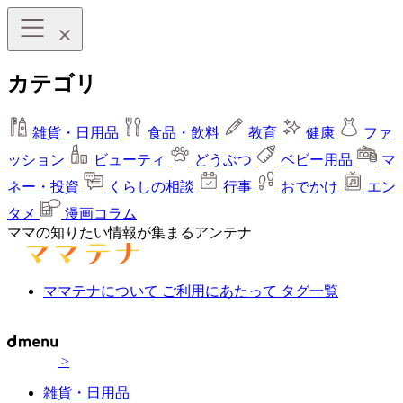
カテゴリ
雑貨・日用品
食品・飲料
教育
健康
ファ
ッション
ビューティ
どうぶつ
ベビー用品
マ
ネー・投資
くらしの相談
行事
おでかけ
エン
タメ
漫画コラム
ママの知りたい情報が集まるアンテナ
ママテナについて
ご利用にあたって
タグ一覧
>
雑貨・日用品