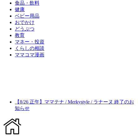
食品・飲料
健康
ベビー用品
おでかけ
どうぶつ
教育
マネー・投資
くらしの相談
ママコマ漫画
【8/26 正午】ママテナ / Merkystyle / ラナーヌ 終了のお
知らせ