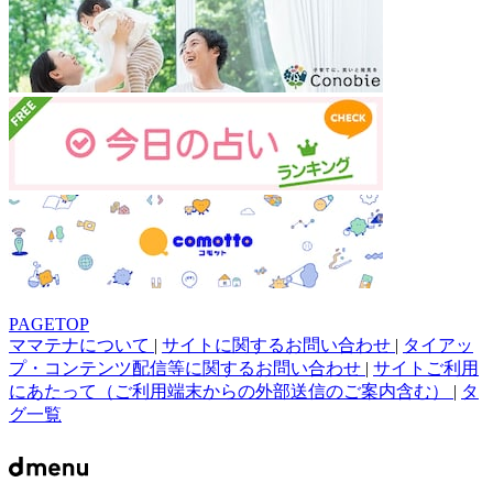
PAGETOP
ママテナについて
|
サイトに関するお問い合わせ
|
タイアッ
プ・コンテンツ配信等に関するお問い合わせ
|
サイトご利用
にあたって（ご利用端末からの外部送信のご案内含む）
|
タ
グ一覧