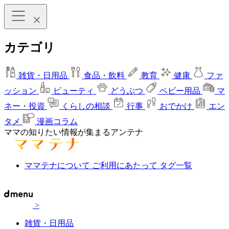
カテゴリ
雑貨・日用品
食品・飲料
教育
健康
ファ
ッション
ビューティ
どうぶつ
ベビー用品
マ
ネー・投資
くらしの相談
行事
おでかけ
エン
タメ
漫画コラム
ママの知りたい情報が集まるアンテナ
ママテナについて
ご利用にあたって
タグ一覧
>
雑貨・日用品