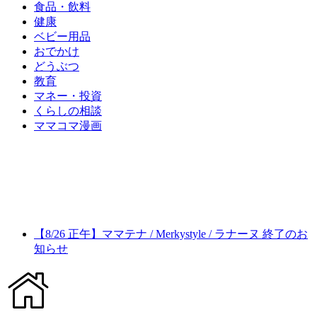
食品・飲料
健康
ベビー用品
おでかけ
どうぶつ
教育
マネー・投資
くらしの相談
ママコマ漫画
【8/26 正午】ママテナ / Merkystyle / ラナーヌ 終了のお
知らせ