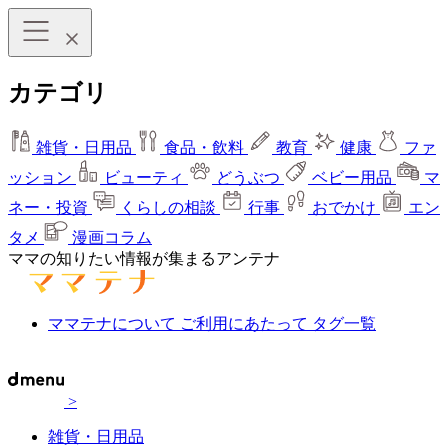
カテゴリ
雑貨・日用品
食品・飲料
教育
健康
ファ
ッション
ビューティ
どうぶつ
ベビー用品
マ
ネー・投資
くらしの相談
行事
おでかけ
エン
タメ
漫画コラム
ママの知りたい情報が集まるアンテナ
ママテナについて
ご利用にあたって
タグ一覧
>
雑貨・日用品