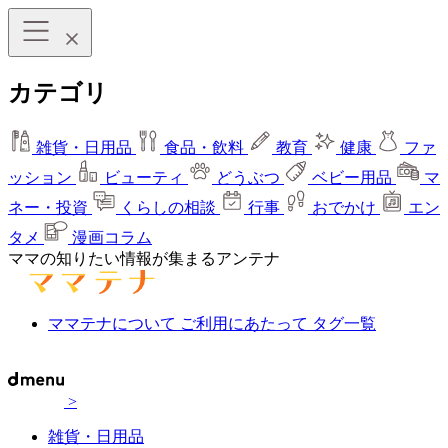
カテゴリ
雑貨・日用品
食品・飲料
教育
健康
ファ
ッション
ビューティ
どうぶつ
ベビー用品
マ
ネー・投資
くらしの相談
行事
おでかけ
エン
タメ
漫画コラム
ママの知りたい情報が集まるアンテナ
ママテナについて
ご利用にあたって
タグ一覧
>
雑貨・日用品