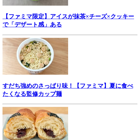
【ファミマ限定】アイスが抹茶×チーズ×クッキー
で「デザート感」ある
すだち強めのさっぱり味！【ファミマ】夏に食べ
たくなる監修カップ麺