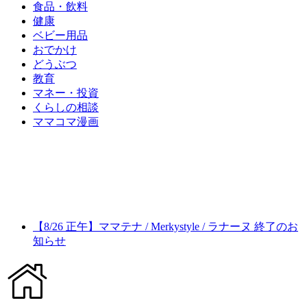
食品・飲料
健康
ベビー用品
おでかけ
どうぶつ
教育
マネー・投資
くらしの相談
ママコマ漫画
【8/26 正午】ママテナ / Merkystyle / ラナーヌ 終了のお
知らせ