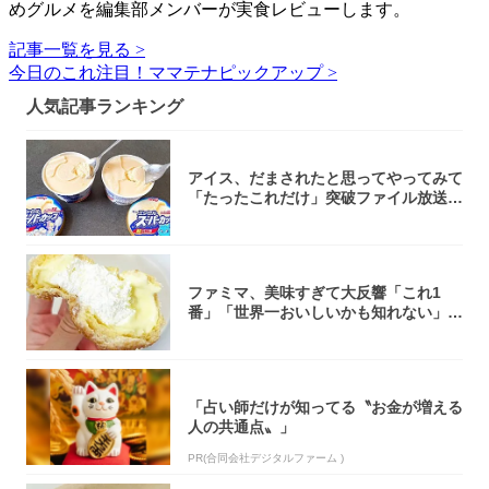
めグルメを編集部メンバーが実食レビューします。
記事一覧を見る >
今日のこれ注目！ママテナピックアップ >
人気記事ランキング
アイス、だまされたと思ってやってみて
「たったこれだけ」突破ファイル放送で
大注目！...
ファミマ、美味すぎて大反響「これ1
番」「世界一おいしいかも知れない」
「飲めそう」
「占い師だけが知ってる〝お金が増える
人の共通点〟」
PR(合同会社デジタルファーム )