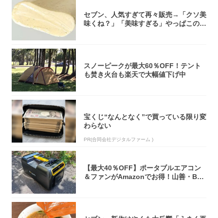
セブン、人気すぎて再々販売→「クソ美
味くね？」「美味すぎる」やっぱこのク
オリティ...
スノーピークが最大60％OFF！テント
も焚き火台も楽天で大幅値下げ中
宝くじ“なんとなく”で買っている限り変
わらない
PR(合同会社デジタルファーム )
【最大40％OFF】ポータブルエアコン
＆ファンがAmazonでお得！山善・Bo
u...