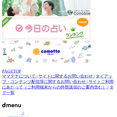
PAGETOP
ママテナについて
|
サイトに関するお問い合わせ
|
タイアッ
プ・コンテンツ配信等に関するお問い合わせ
|
サイトご利用
にあたって（ご利用端末からの外部送信のご案内含む）
|
タ
グ一覧
>