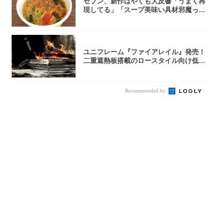
セブン、新作はやくも大反響「うまく再
現してる」「スープ美味い具材邪魔って
くらい美...
ユニフレーム『ファイアレイル』発売！
二重遮熱板搭載のロースタイル向け低型
焚き火台
Recommended by