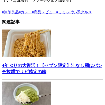
（文・写真撮影：ママテナグルメ編集部）
#
無印良品
#
カレー
#
商品レビュー
#
しょっぱい系グルメ
関連記事
4年ぶりの大復活！【セブン限定】汁なし麺はパン
チ抜群でリピ確定の味