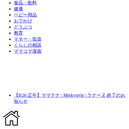
食品・飲料
健康
ベビー用品
おでかけ
どうぶつ
教育
マネー・投資
くらしの相談
ママコマ漫画
【8/26 正午】ママテナ / Merkystyle / ラナーヌ 終了のお
知らせ