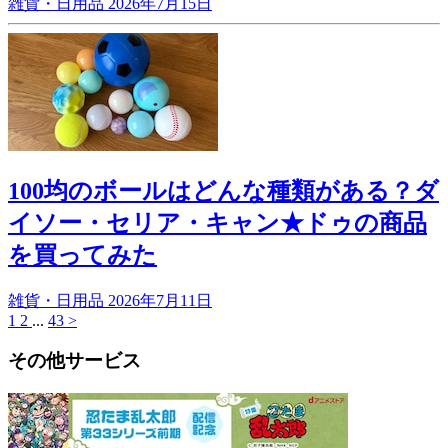
雑貨・日用品
2026年7月15日
100均のボールはどんな種類がある？ダ
イソー・セリア・キャン★ドゥの商品
を買ってみた
雑貨・日用品
2026年7月11日
1
2
...
43
>
その他サービス