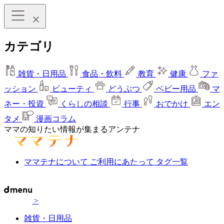
カテゴリ
雑貨・日用品
食品・飲料
教育
健康
ファ
ッション
ビューティ
どうぶつ
ベビー用品
マ
ネー・投資
くらしの相談
行事
おでかけ
エン
タメ
漫画コラム
ママの知りたい情報が集まるアンテナ
ママテナについて
ご利用にあたって
タグ一覧
>
雑貨・日用品