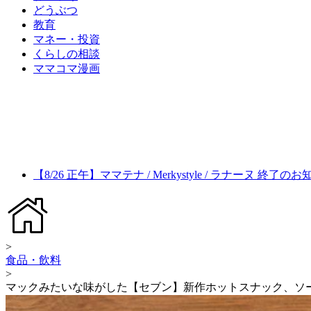
どうぶつ
教育
マネー・投資
くらしの相談
ママコマ漫画
【8/26 正午】ママテナ / Merkystyle / ラナーヌ 終了の
>
食品・飲料
>
マックみたいな味がした【セブン】新作ホットスナック、ソ