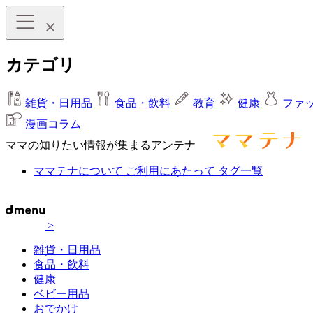
カテゴリ
雑貨・日用品
食品・飲料
教育
健康
ファ
漫画コラム
ママの知りたい情報が集まるアンテナ
ママテナについて
ご利用にあたって
タグ一覧
>
雑貨・日用品
食品・飲料
健康
ベビー用品
おでかけ