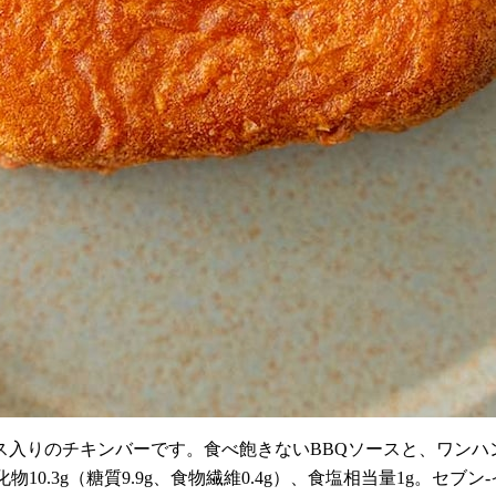
ス入りのチキンバーです。食べ飽きないBBQソースと、ワンハ
炭水化物10.3g（糖質9.9g、食物繊維0.4g）、食塩相当量1g。セ