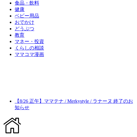
食品・飲料
健康
ベビー用品
おでかけ
どうぶつ
教育
マネー・投資
くらしの相談
ママコマ漫画
【8/26 正午】ママテナ / Merkystyle / ラナーヌ 終了のお
知らせ