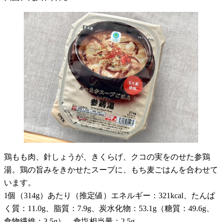
鶏もも肉、針しょうが、きくらげ、クコの実をのせた参鶏
湯。鶏の旨みをきかせたスープに、もち麦ごはんを合わせて
います。
1個（314g）あたり（推定値）エネルギー：321kcal、たんぱ
く質：11.0g、脂質：7.9g、炭水化物：53.1g（糖質：49.6g、
食物繊維：3.5g）、食塩相当量：2.5g