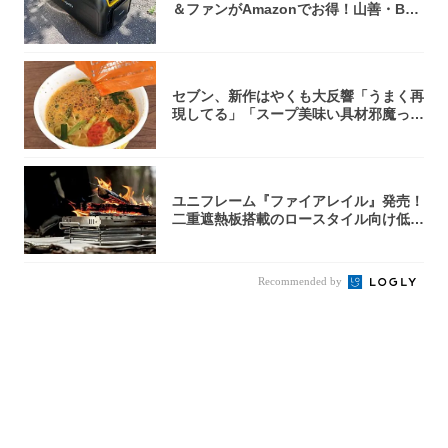
＆ファンがAmazonでお得！山善・Bo
u...
セブン、新作はやくも大反響「うまく再
現してる」「スープ美味い具材邪魔って
くらい美...
ユニフレーム『ファイアレイル』発売！
二重遮熱板搭載のロースタイル向け低型
焚き火台
Recommended by