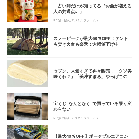
「占い師だけが知ってる〝お金が増える
人の共通点〟」
PR(合同会社デジタルファーム )
スノーピークが最大60％OFF！テント
も焚き火台も楽天で大幅値下げ中
セブン、人気すぎて再々販売→「クソ美
味くね？」「美味すぎる」やっぱこのク
オリティ...
宝くじ“なんとなく”で買っている限り変
わらない
PR(合同会社デジタルファーム )
【最大40％OFF】ポータブルエアコン