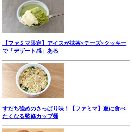
【ファミマ限定】アイスが抹茶×チーズ×クッキー
で「デザート感」ある
すだち強めのさっぱり味！【ファミマ】夏に食べ
たくなる監修カップ麺