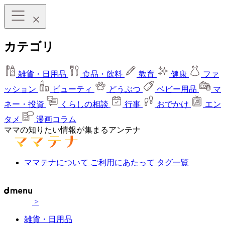
カテゴリ
雑貨・日用品
食品・飲料
教育
健康
ファ
ッション
ビューティ
どうぶつ
ベビー用品
マ
ネー・投資
くらしの相談
行事
おでかけ
エン
タメ
漫画コラム
ママの知りたい情報が集まるアンテナ
ママテナについて
ご利用にあたって
タグ一覧
>
雑貨・日用品