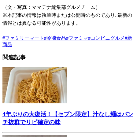
（文・写真：ママテナ編集部グルメチーム）
※本記事の情報は執筆時または公開時のものであり､最新の
情報とは異なる可能性があります。
#
ファミリーマート
#
冷凍食品
#
ファミマ
#
コンビニグルメ
#
新
商品
関連記事
4年ぶりの大復活！【セブン限定】汁なし麺はパン
チ抜群でリピ確定の味