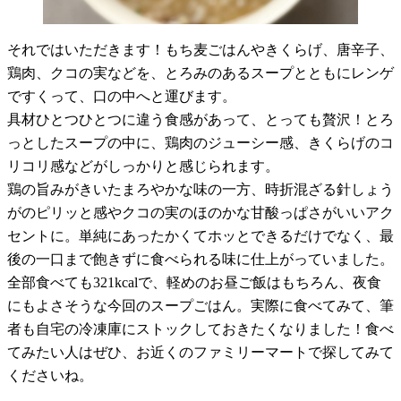
それではいただきます！もち麦ごはんやきくらげ、唐辛子、
鶏肉、クコの実などを、とろみのあるスープとともにレンゲ
ですくって、口の中へと運びます。
具材ひとつひとつに違う食感があって、とっても贅沢！とろ
っとしたスープの中に、鶏肉のジューシー感、きくらげのコ
リコリ感などがしっかりと感じられます。
鶏の旨みがきいたまろやかな味の一方、時折混ざる針しょう
がのピリッと感やクコの実のほのかな甘酸っぱさがいいアク
セントに。単純にあったかくてホッとできるだけでなく、最
後の一口まで飽きずに食べられる味に仕上がっていました。
全部食べても321kcalで、軽めのお昼ご飯はもちろん、夜食
にもよさそうな今回のスープごはん。実際に食べてみて、筆
者も自宅の冷凍庫にストックしておきたくなりました！食べ
てみたい人はぜひ、お近くのファミリーマートで探してみて
くださいね。