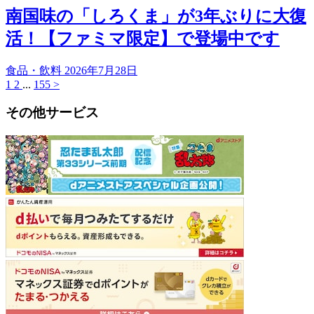
南国味の「しろくま」が3年ぶりに大復
活！【ファミマ限定】で登場中です
食品・飲料
2026年7月28日
1
2
...
155
>
その他サービス