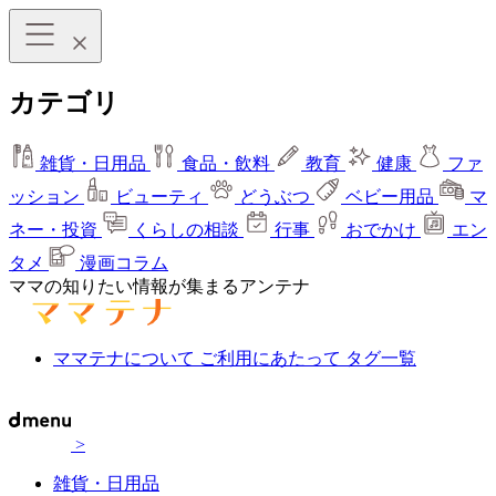
カテゴリ
雑貨・日用品
食品・飲料
教育
健康
ファ
ッション
ビューティ
どうぶつ
ベビー用品
マ
ネー・投資
くらしの相談
行事
おでかけ
エン
タメ
漫画コラム
ママの知りたい情報が集まるアンテナ
ママテナについて
ご利用にあたって
タグ一覧
>
雑貨・日用品