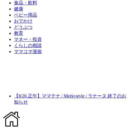
食品・飲料
健康
ベビー用品
おでかけ
どうぶつ
教育
マネー・投資
くらしの相談
ママコマ漫画
【8/26 正午】ママテナ / Merkystyle / ラナーヌ 終了のお
知らせ