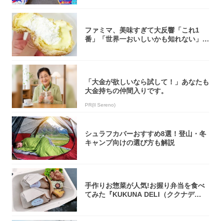
ファミマ、美味すぎて大反響「これ1
番」「世界一おいしいかも知れない」
「飲めそう」
「大金が欲しいなら試して！」あなたも
大金持ちの仲間入りです。
PR(Il Sereno)
シュラフカバーおすすめ8選！登山・冬
キャンプ向けの選び方も解説
手作りお惣菜が人気!お握り弁当を食べ
てみた『KUKUNA DELI（ククナデ
リ）...