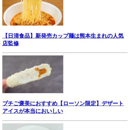
【日清食品】新発売カップ麺は熊本生まれの人気
店監修
プチご褒美におすすめ【ローソン限定】デザート
アイスが本当においしい