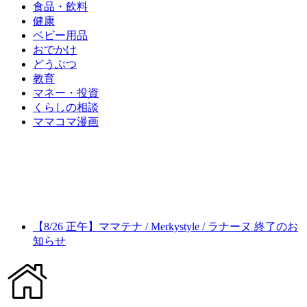
食品・飲料
健康
ベビー用品
おでかけ
どうぶつ
教育
マネー・投資
くらしの相談
ママコマ漫画
【8/26 正午】ママテナ / Merkystyle / ラナーヌ 終了のお
知らせ