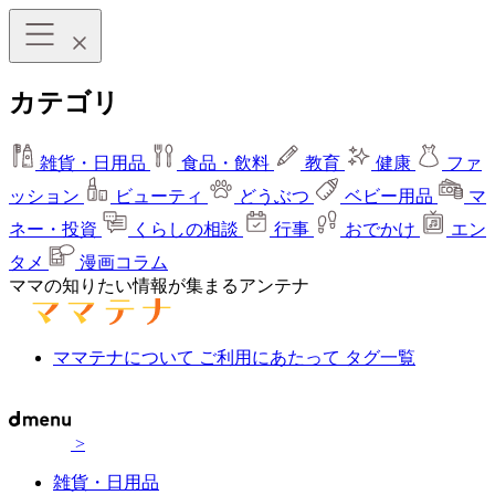
カテゴリ
雑貨・日用品
食品・飲料
教育
健康
ファ
ッション
ビューティ
どうぶつ
ベビー用品
マ
ネー・投資
くらしの相談
行事
おでかけ
エン
タメ
漫画コラム
ママの知りたい情報が集まるアンテナ
ママテナについて
ご利用にあたって
タグ一覧
>
雑貨・日用品