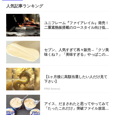
人気記事ランキング
ユニフレーム『ファイアレイル』発売！
二重遮熱板搭載のロースタイル向け低型
焚き火台
セブン、人気すぎて再々販売→「クソ美
味くね？」「美味すぎる」やっぱこのク
オリティ...
【1ヶ月後に高額当選したい人だけ見て
下さい】
PR(Il Sereno)
アイス、だまされたと思ってやってみて
「たったこれだけ」突破ファイル放送で
大注目！...