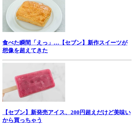
食べた瞬間「えっ」…【セブン】新作スイーツが
想像を超えてきた
【セブン】新発売アイス、200円超えだけど美味い
から買っちゃう