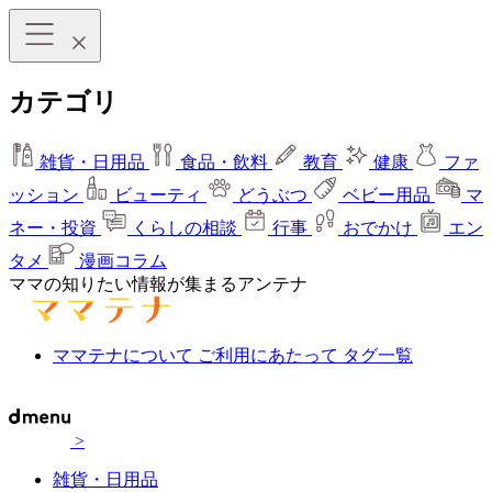
カテゴリ
雑貨・日用品
食品・飲料
教育
健康
ファ
ッション
ビューティ
どうぶつ
ベビー用品
マ
ネー・投資
くらしの相談
行事
おでかけ
エン
タメ
漫画コラム
ママの知りたい情報が集まるアンテナ
ママテナについて
ご利用にあたって
タグ一覧
>
雑貨・日用品