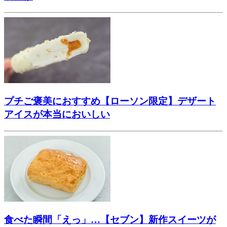
プチご褒美におすすめ【ローソン限定】デザート
アイスが本当においしい
食べた瞬間「えっ」…【セブン】新作スイーツが