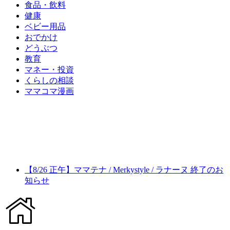
食品・飲料
健康
ベビー用品
おでかけ
どうぶつ
教育
マネー・投資
くらしの相談
ママコマ漫画
【8/26 正午】ママテナ / Merkystyle / ラナーヌ 終了のお
知らせ