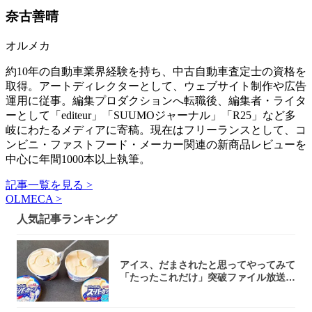
奈古善晴
オルメカ
約10年の自動車業界経験を持ち、中古自動車査定士の資格を
取得。アートディレクターとして、ウェブサイト制作や広告
運用に従事。編集プロダクションへ転職後、編集者・ライタ
ーとして「editeur」「SUUMOジャーナル」「R25」など多
岐にわたるメディアに寄稿。現在はフリーランスとして、コ
ンビニ・ファストフード・メーカー関連の新商品レビューを
中心に年間1000本以上執筆。
記事一覧を見る >
OLMECA >
人気記事ランキング
アイス、だまされたと思ってやってみて
「たったこれだけ」突破ファイル放送で
大注目！...