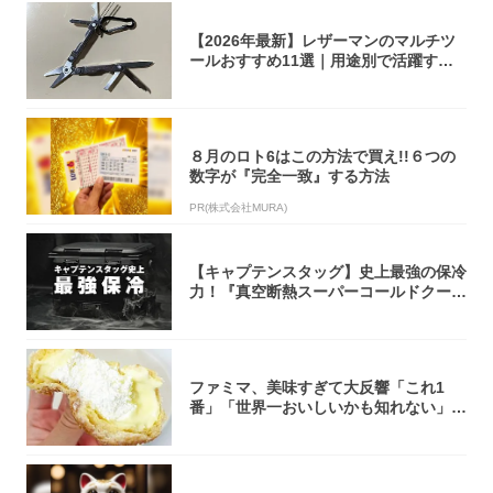
【2026年最新】レザーマンのマルチツ
ールおすすめ11選｜用途別で活躍する
モデル...
８月のロト6はこの方法で買え!!６つの
数字が『完全一致』する方法
PR(株式会社MURA)
【キャプテンスタッグ】史上最強の保冷
力！『真空断熱スーパーコールドクーラ
ーボック...
ファミマ、美味すぎて大反響「これ1
番」「世界一おいしいかも知れない」
「飲めそう」