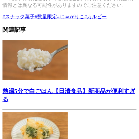
情報とは異なる可能性がありますのでご注意ください｡
#
スナック菓子
#
数量限定
#
じゃがりこ
#
カルビー
関連記事
熱湯5分で白ごはん【日清食品】新商品が便利すぎ
る