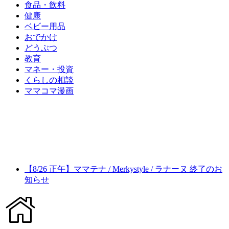
食品・飲料
健康
ベビー用品
おでかけ
どうぶつ
教育
マネー・投資
くらしの相談
ママコマ漫画
【8/26 正午】ママテナ / Merkystyle / ラナーヌ 終了のお
知らせ