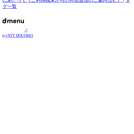
にあたって（ご利用端末からの外部送信のご案内含む）
|
タ
グ一覧
>
(c) NTT DOCOMO