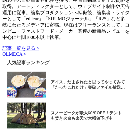
約10年の自動車業界経験を持ち、中古自動車査定士の資格を
取得。アートディレクターとして、ウェブサイト制作や広告
運用に従事。編集プロダクションへ転職後、編集者・ライタ
ーとして「editeur」「SUUMOジャーナル」「R25」など多
岐にわたるメディアに寄稿。現在はフリーランスとして、コ
ンビニ・ファストフード・メーカー関連の新商品レビューを
中心に年間1000本以上執筆。
記事一覧を見る >
OLMECA >
人気記事ランキング
アイス、だまされたと思ってやってみて
「たったこれだけ」突破ファイル放送で
大注目！...
スノーピークが最大60％OFF！テント
も焚き火台も楽天で大幅値下げ中