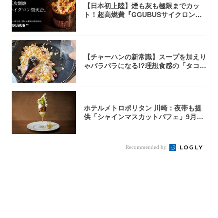
【日本初上陸】煙も灰も極限までカッ
ト！超高燃費『GGUBUSサイクロン焚
火台』が...
【チャーハンの新常識】スープを加えり
ゃパラパラになる!?理想食感の「タコチ
ャーハ...
ホテルメトロポリタン 川崎：夜帯も提
供「シャインマスカットパフェ」9月1
日より3...
Recommended by