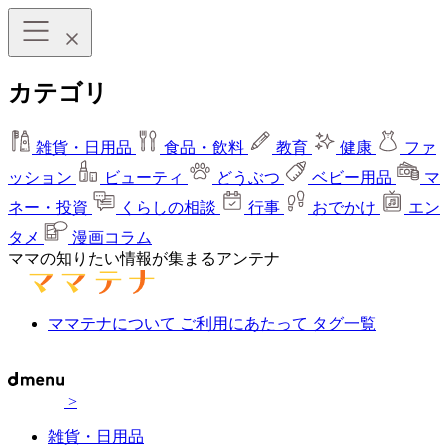
カテゴリ
雑貨・日用品
食品・飲料
教育
健康
ファ
ッション
ビューティ
どうぶつ
ベビー用品
マ
ネー・投資
くらしの相談
行事
おでかけ
エン
タメ
漫画コラム
ママの知りたい情報が集まるアンテナ
ママテナについて
ご利用にあたって
タグ一覧
>
雑貨・日用品